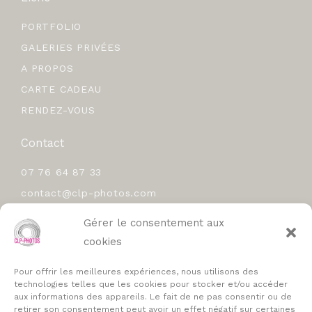
PORTFOLIO
GALERIES PRIVÉES
A PROPOS
CARTE CADEAU
RENDEZ-VOUS
Contact
07 76 64 87 33
contact@clp-photos.com
Chatou (78400)
Gérer le consentement aux
cookies
Pour offrir les meilleures expériences, nous utilisons des
technologies telles que les cookies pour stocker et/ou accéder
Politique de cookies (UE)
aux informations des appareils. Le fait de ne pas consentir ou de
retirer son consentement peut avoir un effet négatif sur certaines